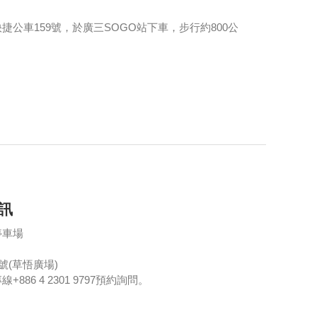
公車159號，於廣三SOGO站下車，步行約800公
訊
停車場
號(草悟廣場)
86 4 2301 9797預約詢問。