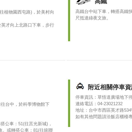
高鐵
高鐵台中站下車，轉搭高鐵快捷
1(往植物園西屯路)，於美村向
尺抵達綠夜文旅。
)，於英才向上北路口下車，步行
附近相關停車資
停車資訊：草悟道廣場地下
連絡電話：04-23021232
0前往台中，於科學博物館下
地址：台中市西區英才路534
如有其他問題請洽飯店櫃檯專線+8
搭公車：51(往莒光新城)，
。或轉搭公車：81(往統聯